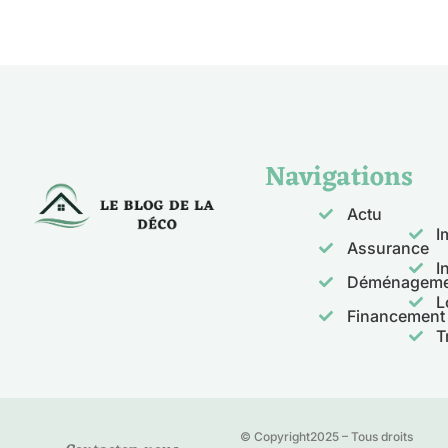
Navigations
Actu
I
Assurance
I
Déménageme
L
Financement
T
© Copyright2025 – Tous droits